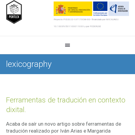
Proyecto PID2022-137170OB-I00- financiado por MICIU/AEI/
10.13039/501100011033 y por FEDER/UE
lexicography
Ferramentas de tradución en contexto
dixital.
Acaba de saír un novo artigo sobre ferramentas de
tradución realizado por Iván Arias e Margarida