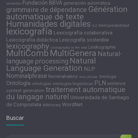
Fundación BBVA
generación automática
semántico
Génération
grammaire de dépendance
automatique de texte
Humanidades digitales
Interoperabilidad
ILG
lexicografía
Lexicografía colaborativa
Lexicografía didáctica
Lexicografía sostenible
lexicography
Lexikographie
Lexicography on the road
MultiComb
MultiGenera
Natural-
Natural
language processing
Language Generation
NLP
Nominalphrase
Nominalvalenz
Ontologie
noun phrase
PLN
Ontología
sentence
ontologías
ontologías lingüísticas
traitement automatique
context generation
du langage naturel
Universidade de Santiago
de Compostela
WordNet
Wiktionary
Buscar