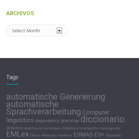
ARCHIVOS
Archivos
Tags
automatische Generierung
automatische
Sprachverarbeitung
Computer
diccionario
linguistics
dependency grammar
didáctica
didáctica de las lenguas
Didáctica y Lexicografía
e-lexicography
EMLex
ESMAS-ES+
EMLex Wiktionary Hackfest.
Etiquetado