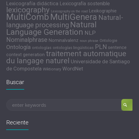
Lexicografía didáctica
Lexicografía sostenible
lexicography
Lexikographie
Lexicography on the road
MultiComb
MultiGenera
Natural-
Natural
language processing
Language Generation
NLP
Nominalphrase
Nominalvalenz
Ontologie
noun phrase
PLN
Ontología
sentence
ontologías
ontologías lingüísticas
traitement automatique
context generation
du langage naturel
Universidade de Santiago
de Compostela
WordNet
Wiktionary
Buscar
Reciente