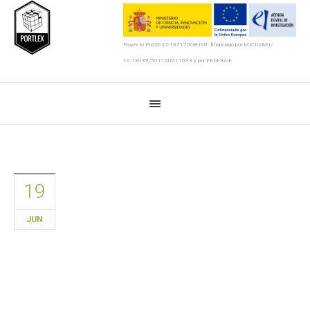
Proyecto PID2022-137170OB-I00- financiado por MICIU/AEI/
10.13039/501100011033 y por FEDER/UE
19
JUN
Lexicography, translation, and
artificial intelligence from a
intercultural perspective