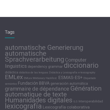
Tags
automatische Generierung
automatische
Sprachverarbeitung
Computer
diccionario
linguistics
dependency grammar
didáctica
didáctica de las lenguas
Didáctica y Lexicografía
e-lexicography
EMLex
ESMAS-ES+
EMLex Wiktionary Hackfest.
Etiquetado
Fundación BBVA
generación automática
semántico
Génération
grammaire de dépendance
automatique de texte
Humanidades digitales
Interoperabilidad
ILG
lexicografía
Lexicografía colaborativa