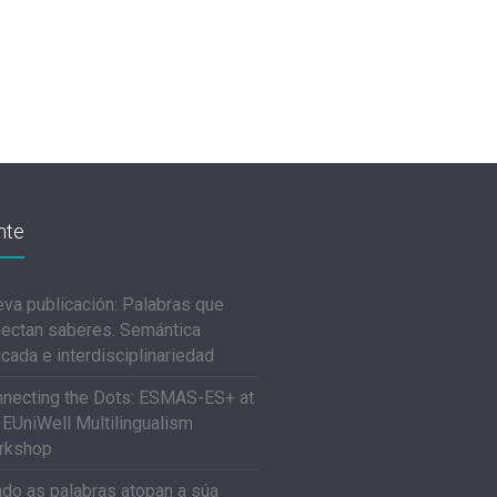
nte
va publicación: Palabras que
ectan saberes. Semántica
icada e interdisciplinariedad
necting the Dots: ESMAS-ES+ at
 EUniWell Multilingualism
rkshop
do as palabras atopan a súa