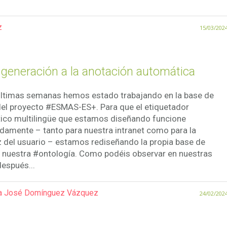
z
15/03/202
 generación a la anotación automática
últimas semanas hemos estado trabajando en la base de
el proyecto #ESMAS-ES+. Para que el etiquetador
ico multilingüe que estamos diseñando funcione
amente – tanto para nuestra intranet como para la
z del usuario – estamos rediseñando la propia base de
 nuestra #ontología. Como podéis observar en nuestras
después...
a José Domínguez Vázquez
24/02/202