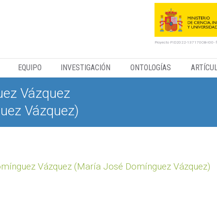
Proyecto PID2022-137170OB-I00- 
EQUIPO
INVESTIGACIÓN
ONTOLOGÍAS
ARTÍCU
uez Vázquez
uez Vázquez)
omínguez Vázquez (María José Domínguez Vázquez)