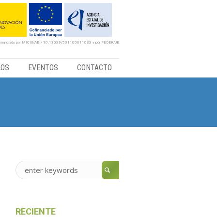
financiado por MICIU/AEI/ 10.13039/501100011033 y por FEDER/UE
LOS
EVENTOS
CONTACTO
RECIENTE