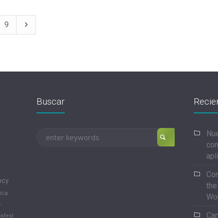
9
Buscar
Recie
Nue
con
apl
Con
ncy
the
ica
Wo
-
Can
kfest.