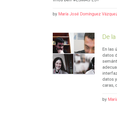
by
María José Domínguez Vázque
De la
En las 
datos d
semánt
adecuad
interfa
datos y
caras, 
by
Marí