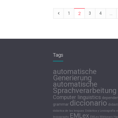
1
2
3
4
…
Tags
automatische
Generierung
automatische
Sprachverarbeitung
Computer linguistics
depende
diccionario
grammar
didáct
didáctica de las lenguas
Didáctica y Lexicografía
e
EMLex
lexicography
EMLex Wiktionary Hac