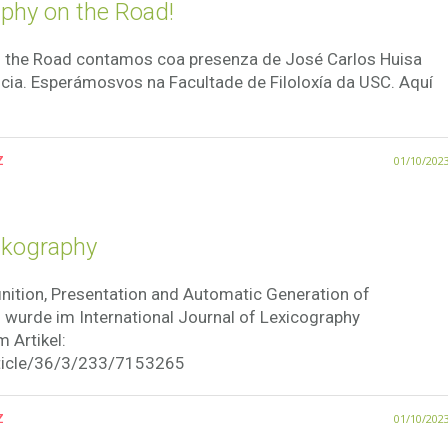
aphy on the Road!
 the Road contamos coa presenza de José Carlos Huisa
cia. Esperámosvos na Facultade de Filoloxía da USC. Aquí
z
01/10/202
xikography
inition, Presentation and Automatic Generation of
 wurde im International Journal of Lexicography
m Artikel:
article/36/3/233/7153265
z
01/10/202