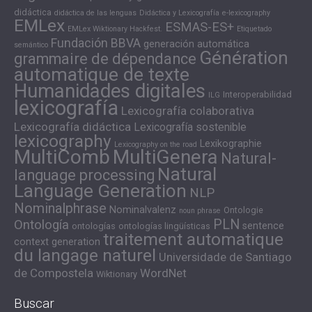
didáctica
didáctica de las lenguas
Didáctica y Lexicografía
e-lexicography
EMLex
ESMAS-ES+
EMLex Wiktionary Hackfest.
Etiquetado
Fundación BBVA
generación automática
semántico
Génération
grammaire de dépendance
automatique de texte
Humanidades digitales
Interoperabilidad
ILG
lexicografía
Lexicografía colaborativa
Lexicografía didáctica
Lexicografía sostenible
lexicography
Lexikographie
Lexicography on the road
MultiComb
MultiGenera
Natural-
Natural
language processing
Language Generation
NLP
Nominalphrase
Nominalvalenz
Ontologie
noun phrase
PLN
Ontología
sentence
ontologías
ontologías lingüísticas
traitement automatique
context generation
du langage naturel
Universidade de Santiago
de Compostela
WordNet
Wiktionary
Buscar