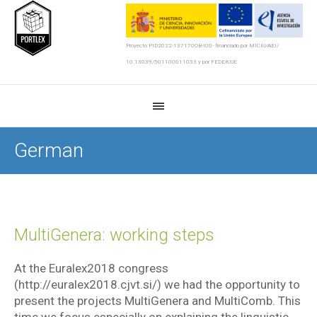
Proyecto PID2022-137170OB-I00- financiado por MICIU/AEI/
10.13039/501100011033 y por FEDER/UE
German
MultiGenera: working steps
At the Euralex2018 congress
(http://euralex2018.cjvt.si/) we had the opportunity to
present the projects MultiGenera and MultiComb. This