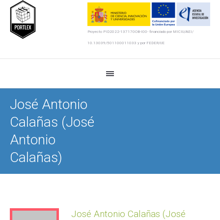
Proyecto PID2022-137170OB-I00- financiado por MICIU/AEI/
10.13039/501100011033 y por FEDER/UE
José Antonio
Calañas
(José
Antonio
Calañas)
José Antonio Calañas (José