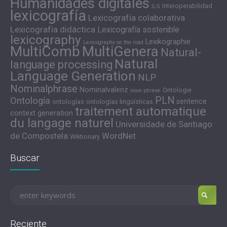
Humanidades digitales
Interoperabilidad
ILG
lexicografía
Lexicografía colaborativa
Lexicografía didáctica
Lexicografía sostenible
lexicography
Lexikographie
Lexicography on the road
MultiComb
MultiGenera
Natural-
Natural
language processing
Language Generation
NLP
Nominalphrase
Nominalvalenz
Ontologie
noun phrase
PLN
Ontología
sentence
ontologías
ontologías lingüísticas
traitement automatique
context generation
du langage naturel
Universidade de Santiago
de Compostela
WordNet
Wiktionary
Buscar
Reciente