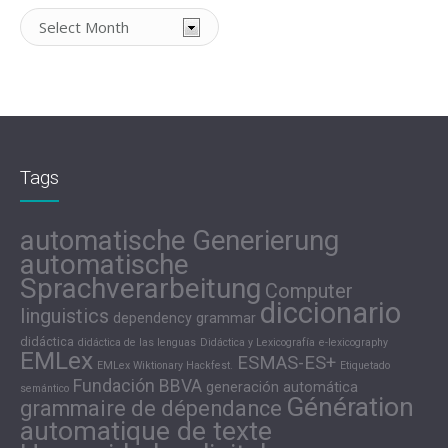
Archivos
Tags
automatische Generierung
automatische
Sprachverarbeitung
Computer
diccionario
linguistics
dependency grammar
didáctica
didáctica de las lenguas
Didáctica y Lexicografía
e-lexicography
EMLex
ESMAS-ES+
EMLex Wiktionary Hackfest.
Etiquetado
Fundación BBVA
generación automática
semántico
Génération
grammaire de dépendance
automatique de texte