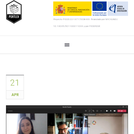
Proyecto PID2022-137170OB-I00- financiado por MICIU/AEI/
10.13039/501100011033 y por FEDER/UE
21
APR