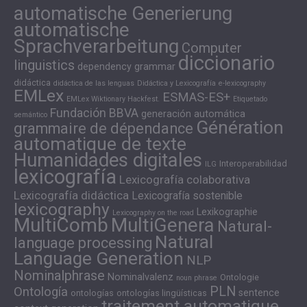
automatische Generierung
automatische
Sprachverarbeitung
Computer
diccionario
linguistics
dependency grammar
didáctica
didáctica de las lenguas
Didáctica y Lexicografía
e-lexicography
EMLex
ESMAS-ES+
EMLex Wiktionary Hackfest.
Etiquetado
Fundación BBVA
generación automática
semántico
Génération
grammaire de dépendance
automatique de texte
Humanidades digitales
Interoperabilidad
ILG
lexicografía
Lexicografía colaborativa
Lexicografía didáctica
Lexicografía sostenible
lexicography
Lexikographie
Lexicography on the road
MultiComb
MultiGenera
Natural-
Natural
language processing
Language Generation
NLP
Nominalphrase
Nominalvalenz
Ontologie
noun phrase
PLN
Ontología
sentence
ontologías
ontologías lingüísticas
traitement automatique