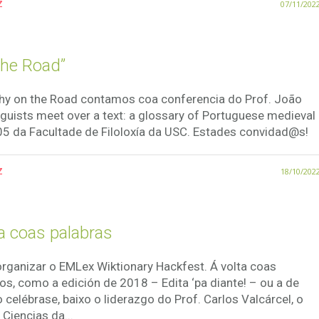
z
07/11/202
the Road”
hy on the Road contamos coa conferencia do Prof. João
inguists meet over a text: a glossary of Portuguese medieval
5 da Facultade de Filoloxía da USC. Estades convidad@s!
z
18/10/202
a coas palabras
rganizar o EMLex Wiktionary Hackfest. Á volta coas
os, como a edición de 2018 – Edita ‘pa diante! – ou a de
elébrase, baixo o liderazgo do Prof. Carlos Valcárcel, o
Ciencias da...