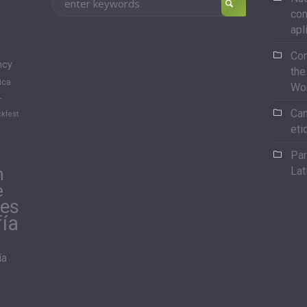
con
apl
Con
ncy
the
ica
Wo
-
Can
kfest.
eti
Par
n
Lat
e
les
fía
ía