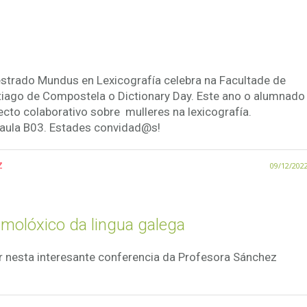
trado Mundus en Lexicografía celebra na Facultade de
ntiago de Compostela o Dictionary Day. Este ano o alumnado
cto colaborativo sobre mulleres na lexicografía.
 aula B03. Estades convidad@s!
z
09/12/202
timolóxico da lingua galega
 nesta interesante conferencia da Profesora Sánchez