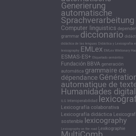
Generierung
automatische
Sprachverarbeitung
Computer linguistics
depende
diccionario
grammar
didáct
didáctica de las lenguas
Didáctica y Lexicografía
e
EMLex
lexicography
EMLex Wiktionary Hac
ESMAS-ES+
Etiquetado semántico
Fundación BBVA
generación
grammaire de
automática
Génératio
dépendance
automatique de text
Humanidades digita
lexicogra
Interoperabilidad
ILG
Lexicografía colaborativa
Lexicografía didáctica
Lexicograf
lexicography
sostenible
Lexikographie
Lexicography on the road
MultiComb