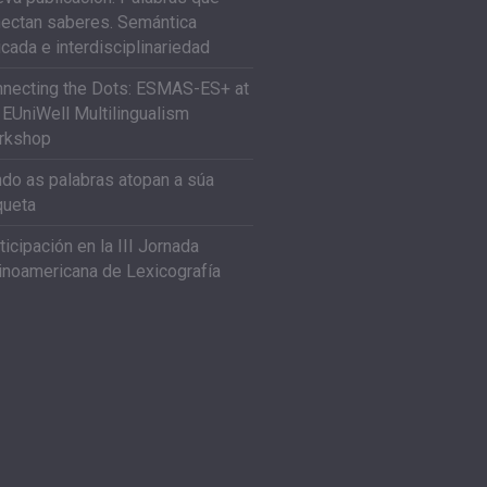
ectan saberes. Semántica
icada e interdisciplinariedad
necting the Dots: ESMAS-ES+ at
 EUniWell Multilingualism
rkshop
do as palabras atopan a súa
queta
ticipación en la III Jornada
inoamericana de Lexicografía