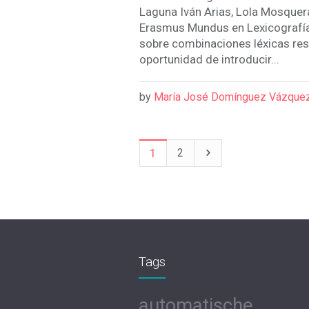
Laguna Iván Arias, Lola Mosquera
Erasmus Mundus en Lexicografía.
sobre combinaciones léxicas rest
oportunidad de introducir...
by
María José Domínguez Vázque
1
2
Tags
automatische