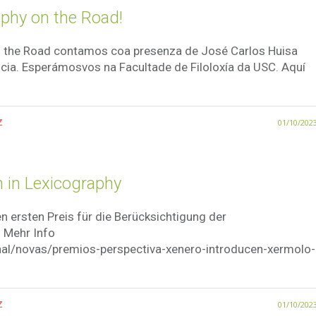
aphy on the Road!
 the Road contamos coa presenza de José Carlos Huisa
cia. Esperámosvos na Facultade de Filoloxía da USC. Aquí
z
01/10/202
 in Lexicography
 ersten Preis für die Berücksichtigung der
! Mehr Info
rnal/novas/premios-perspectiva-xenero-introducen-xermolo-
z
01/10/202