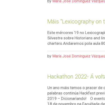
by
María José Domínguez Vázque
Máis “Lexicography on 
Este mércores 19 no Lexicograp
Silvestre sobre Historians and l
charters Andaremos pola aula B0
by
María José Domínguez Vázque
Hackathon 2022- Á volt
Un ano máis temos o pracer de o
palabras continúa Hackfest previ
2019 – Dicionariando! O evento c
18 de novembro na Facultade de 