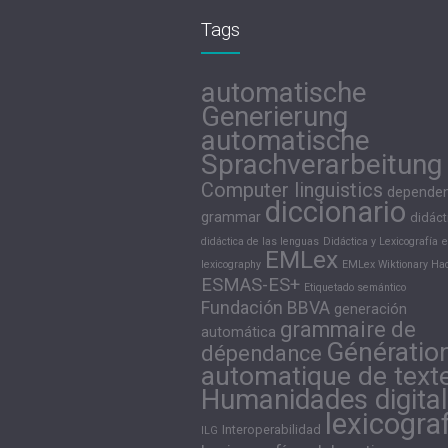
Tags
automatische
Generierung
automatische
Sprachverarbeitung
Computer linguistics
depende
diccionario
grammar
didáct
didáctica de las lenguas
Didáctica y Lexicografía
e
EMLex
lexicography
EMLex Wiktionary Hac
ESMAS-ES+
Etiquetado semántico
Fundación BBVA
generación
grammaire de
automática
Génératio
dépendance
automatique de text
Humanidades digita
lexicogra
Interoperabilidad
ILG