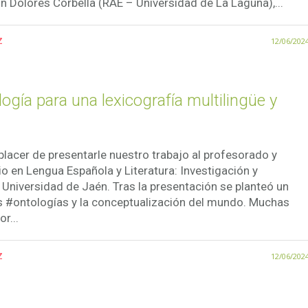
n Dolores Corbella (RAE – Universidad de La Laguna),...
z
12/06/202
gía para una lexicografía multilingüe y
 placer de presentarle nuestro trabajo al profesorado y
o en Lengua Española y Literatura: Investigación y
 Universidad de Jaén. Tras la presentación se planteó un
s #ontologías y la conceptualización del mundo. Muchas
r...
z
12/06/202