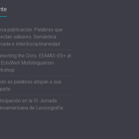
nte
va publicación: Palabras que
ectan saberes. Semántica
icada e interdisciplinariedad
necting the Dots: ESMAS-ES+ at
 EUniWell Multilingualism
rkshop
do as palabras atopan a súa
queta
ticipación en la III Jornada
inoamericana de Lexicografía