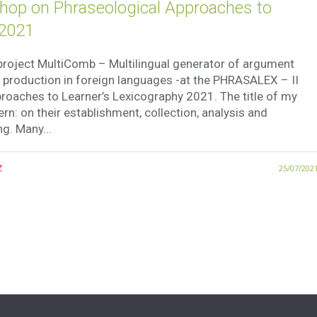
op on Phraseological Approaches to
 2021
 project MultiComb – Multilingual generator of argument
o production in foreign languages -at the PHRASALEX – II
oaches to Learner’s Lexicography 2021. The title of my
n: on their establishment, collection, analysis and
g. Many...
z
25/07/202