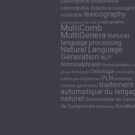
Lexicografía colaborativa
Lexicografía didáctica
Lexicograf
lexicography
sostenible
Lexikographie
Lexicography on the road
MultiComb
MultiGenera
Natural-
language processing
Natural Language
Generation
NLP
Nominalphrase
Nominalvalenz
n
Ontología
Ontologie
ontologías
phrase
PLN
sentence
ontologías lingüísticas
traitement
context generation
automatique du langa
naturel
Universidade de Sant
de Compostela
WordNe
Wiktionary