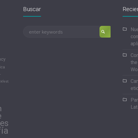
Buscar
Recie
Nue
con
apl
Con
ncy
the
ica
Wo
-
Can
kfest.
eti
Par
n
Lat
e
les
fía