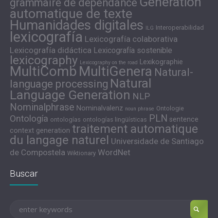
Génération
grammaire de dépendance
automatique de texte
Humanidades digitales
Interoperabilidad
ILG
lexicografía
Lexicografía colaborativa
Lexicografía didáctica
Lexicografía sostenible
lexicography
Lexikographie
Lexicography on the road
MultiComb
MultiGenera
Natural-
Natural
language processing
Language Generation
NLP
Nominalphrase
Nominalvalenz
Ontologie
noun phrase
PLN
Ontología
sentence
ontologías
ontologías lingüísticas
traitement automatique
context generation
du langage naturel
Universidade de Santiago
de Compostela
WordNet
Wiktionary
Buscar