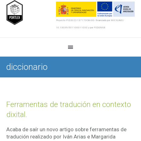
Proyecto PID2022-137170OB-I00- financiado por MICIU/AEI/
10.13039/501100011033 y por FEDER/UE
diccionario
Ferramentas de tradución en contexto
dixital.
Acaba de saír un novo artigo sobre ferramentas de
tradución realizado por Iván Arias e Margarida