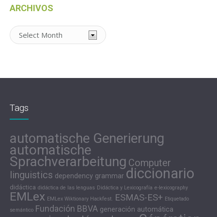
ARCHIVOS
Archivos
Tags
automatische Generierung
automatische
Sprachverarbeitung
Computer
diccionario
linguistics
dependency grammar
didáctica
didáctica de las lenguas
Didáctica y Lexicografía
e-lexicography
EMLex
ESMAS-ES+
EMLex Wiktionary Hackfest.
Etiquetado
Fundación BBVA
generación automática
semántico