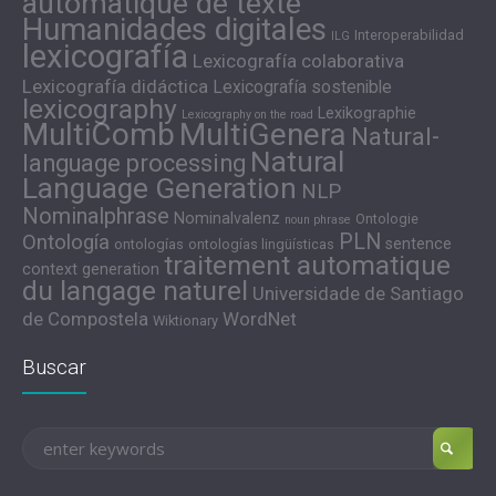
automatique de texte
Humanidades digitales
Interoperabilidad
ILG
lexicografía
Lexicografía colaborativa
Lexicografía didáctica
Lexicografía sostenible
lexicography
Lexikographie
Lexicography on the road
MultiComb
MultiGenera
Natural-
Natural
language processing
Language Generation
NLP
Nominalphrase
Nominalvalenz
Ontologie
noun phrase
PLN
Ontología
sentence
ontologías
ontologías lingüísticas
traitement automatique
context generation
du langage naturel
Universidade de Santiago
de Compostela
WordNet
Wiktionary
Buscar