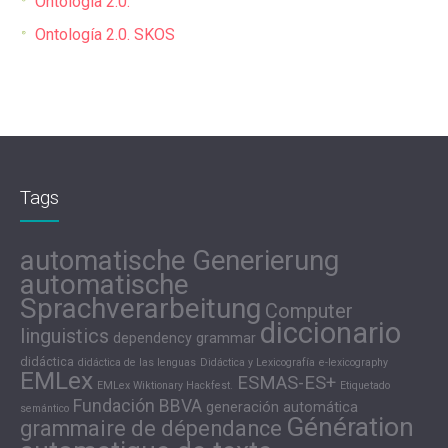
Ontología 2.0.
Ontología 2.0. SKOS
Tags
automatische Generierung
automatische
Sprachverarbeitung
Computer
diccionario
linguistics
dependency grammar
didáctica
didáctica de las lenguas
Didáctica y Lexicografía
e-lexicography
EMLex
ESMAS-ES+
EMLex Wiktionary Hackfest.
Etiquetado
Fundación BBVA
generación automática
semántico
Génération
grammaire de dépendance