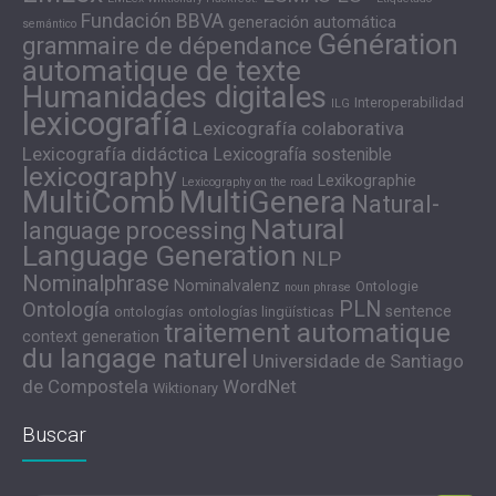
Fundación BBVA
generación automática
semántico
Génération
grammaire de dépendance
automatique de texte
Humanidades digitales
Interoperabilidad
ILG
lexicografía
Lexicografía colaborativa
Lexicografía didáctica
Lexicografía sostenible
lexicography
Lexikographie
Lexicography on the road
MultiComb
MultiGenera
Natural-
Natural
language processing
Language Generation
NLP
Nominalphrase
Nominalvalenz
Ontologie
noun phrase
PLN
Ontología
sentence
ontologías
ontologías lingüísticas
traitement automatique
context generation
du langage naturel
Universidade de Santiago
de Compostela
WordNet
Wiktionary
Buscar