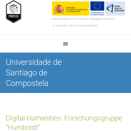
Proyecto PID2022-137170OB-I00- financiado por MICIU/AEI/
10.13039/501100011033 y por FEDER/UE
Universidade de
Santiago de
Compostela
Digital Humanities: Forschungsgruppe
“Humboldt”