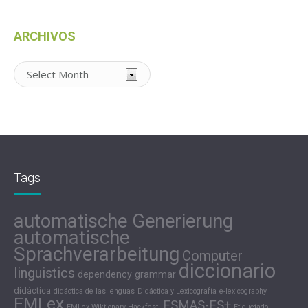
ARCHIVOS
Archivos
Tags
automatische Generierung
automatische
Sprachverarbeitung
Computer
diccionario
linguistics
dependency grammar
didáctica
didáctica de las lenguas
Didáctica y Lexicografía
e-lexicography
EMLex
ESMAS-ES+
EMLex Wiktionary Hackfest.
Etiquetado