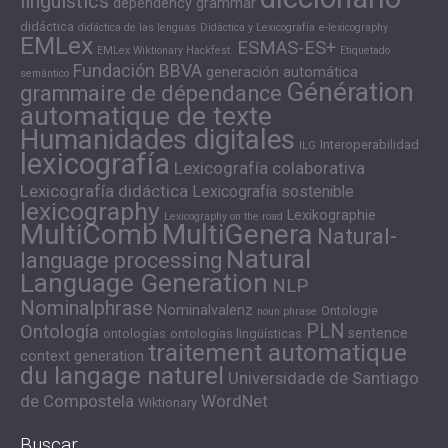
linguistics
dependency grammar
didáctica
didáctica de las lenguas
Didáctica y Lexicografía
e-lexicography
EMLex
ESMAS-ES+
EMLex Wiktionary Hackfest.
Etiquetado
Fundación BBVA
generación automática
semántico
Génération
grammaire de dépendance
automatique de texte
Humanidades digitales
Interoperabilidad
ILG
lexicografía
Lexicografía colaborativa
Lexicografía didáctica
Lexicografía sostenible
lexicography
Lexikographie
Lexicography on the road
MultiComb
MultiGenera
Natural-
Natural
language processing
Language Generation
NLP
Nominalphrase
Nominalvalenz
Ontologie
noun phrase
PLN
Ontología
sentence
ontologías
ontologías lingüísticas
traitement automatique
context generation
du langage naturel
Universidade de Santiago
de Compostela
WordNet
Wiktionary
Buscar