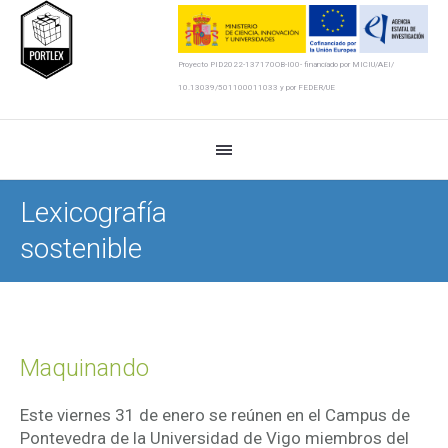
Proyecto PID2022-137170OB-I00- financiado por MICIU/AEI/
10.13039/501100011033 y por FEDER/UE
Lexicografía
sostenible
Maquinando
Este viernes 31 de enero se reúnen en el Campus de
Pontevedra de la Universidad de Vigo miembros del