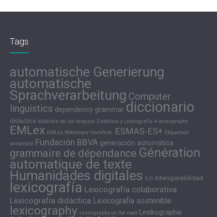
Tags
automatische Generierung
automatische
Sprachverarbeitung
Computer
diccionario
linguistics
dependency grammar
didáctica
didáctica de las lenguas
Didáctica y Lexicografía
e-lexicography
EMLex
ESMAS-ES+
EMLex Wiktionary Hackfest.
Etiquetado
Fundación BBVA
generación automática
semántico
Génération
grammaire de dépendance
automatique de texte
Humanidades digitales
Interoperabilidad
ILG
lexicografía
Lexicografía colaborativa
Lexicografía didáctica
Lexicografía sostenible
lexicography
Lexikographie
Lexicography on the road