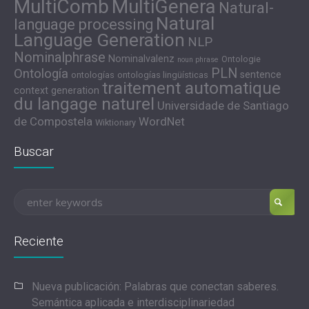
MultiComb
MultiGenera
Natural-
Natural
language processing
Language Generation
NLP
Nominalphrase
Nominalvalenz
Ontologie
noun phrase
PLN
Ontología
sentence
ontologías
ontologías lingüísticas
traitement automatique
context generation
du langage naturel
Universidade de Santiago
de Compostela
WordNet
Wiktionary
Buscar
Reciente
Nueva publicación: Palabras que conectan saberes.
Semántica aplicada e interdisciplinariedad