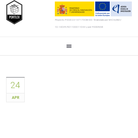
Proyecto PID2022-137170OB-I00- financiado por MICIU/AEI/
10.13039/501100011033 y por FEDER/UE
24
APR
Reciente publicación en la revista
Lexikos: ChatGPT y Lexicografía