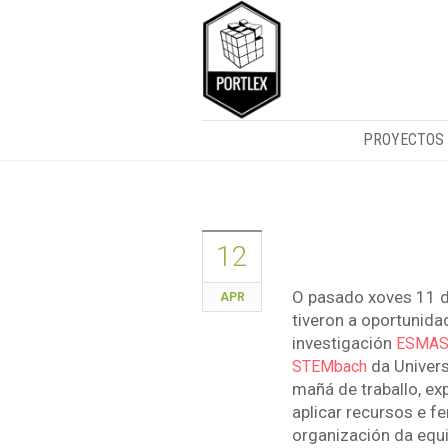
PROYECTOS
STEMbach: Di
12
O pasado xoves 11 d
APR
tiveron a oportunida
investigación
ESMAS
da Univers
STEMbach
mañá de traballo, ex
aplicar recursos e fe
organización da equi