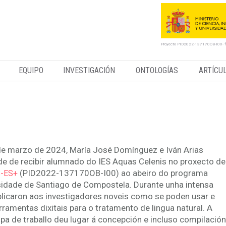
Proyecto PID2022-137170OB-I00- 
EQUIPO
INVESTIGACIÓN
ONTOLOGÍAS
ARTÍCU
xitalidade e lingua
e marzo de 2024, María José Domínguez e Iván Arias
de de recibir alumnado do IES Aquas Celenis no proxecto de
(PID2022-137170OB-I00) ao abeiro do programa
-ES+
idade de Santiago de Compostela. Durante unha intensa
plicaron aos investigadores noveis como se poden usar e
rramentas dixitais para o tratamento de lingua natural. A
pa de traballo deu lugar á concepción e incluso compilación