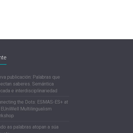
nte
va publicación: Palabras que
ectan saberes. Semántica
icada e interdisciplinariedad
necting the Dots: ESMAS-ES+ at
 EUniWell Multilingualism
rkshop
do as palabras atopan a súa