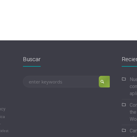
Buscar
Recie
Nue
con
apl
Con
ncy
the
ica
Wo
-
Can
kfest.