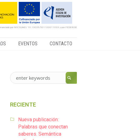
financiado por MICIU/AEI/ 10.13039/501100011033 y por FEDER/UE
LOS
EVENTOS
CONTACTO
RECIENTE
Nueva publicación:
Palabras que conectan
saberes. Semántica