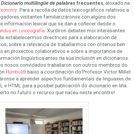
Dicionario multilingüe de palabras
frecuentes
, aloxado na
. Para a recolla de datos lexicográficos relativos a
exonomy
igadores visitantes familiarizáronse con algúns dos
e información lexical que se dan a coñecer desde o
. Xurdiron debates moi interesantes
ndus en Lexicografía
e estabelecermos directrices para a elaboración de
cos, sobre a relevancia de traballarmos con criterios ben
s en proxectos colaborativos e sobre a importancia de
rmación lingüística antes da súa inclusión en dicionarios.
 os nosos convidados traballaron con outros membros do
ión
baixo a coordinación do Profesor Victor Millet.
Humboldt
áronse a aprender aspectos fundamentais de linguaxes de
 HTML para a posíbel publicación do dicionario en liña.
erto no futuro o recurso que naceu neste encontro!