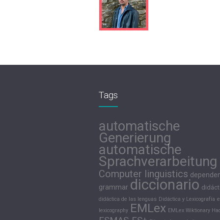
Tags
automatische
Generierung
automatische
Sprachverarbeitung
Computer linguistics
depende
diccionario
grammar
didáct
didáctica de las lenguas
Didáctica y Lexicografía
e
EMLex
lexicography
EMLex Wiktionary Hac