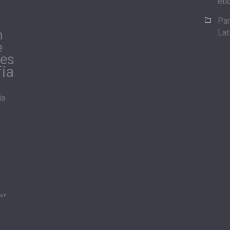
eti
Par
n
Lat
e
les
fía
ía
oun