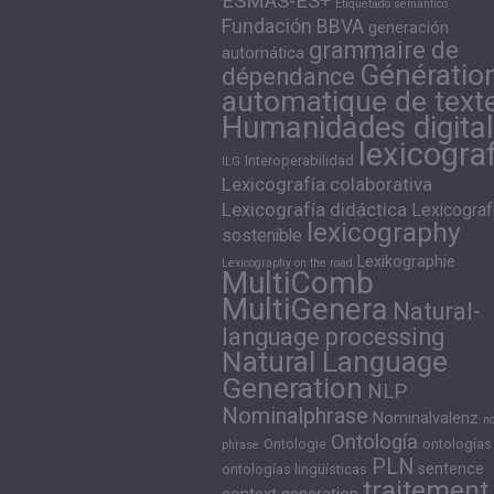
ESMAS-ES+
Etiquetado semántico
Fundación BBVA
generación
grammaire de
automática
Génératio
dépendance
automatique de text
Humanidades digita
lexicogra
Interoperabilidad
ILG
Lexicografía colaborativa
Lexicografía didáctica
Lexicograf
lexicography
sostenible
Lexikographie
Lexicography on the road
MultiComb
MultiGenera
Natural-
language processing
Natural Language
Generation
NLP
Nominalphrase
Nominalvalenz
n
Ontología
Ontologie
ontologías
phrase
PLN
sentence
ontologías lingüísticas
traitement