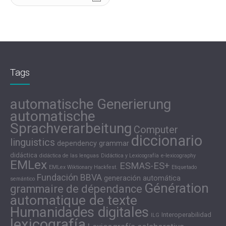
Tags
automatische Generierung
automatische
Sprachverarbeitung
Computer
diccionario
linguistics
dependency grammar
didáctica
didáctica de las lenguas
Didáctica y Lexicografía
e-lexicography
EMLex
ESMAS-ES+
EMLex Wiktionary Hackfest.
Etiquetado
Fundación BBVA
generación automática
semántico
Génération
grammaire de dépendance
automatique de texte
Humanidades digitales
Interoperabilidad
ILG
lexicografía