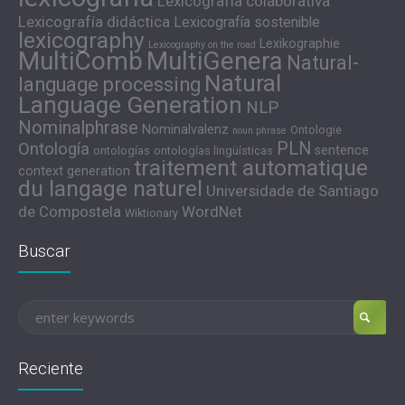
Lexicografía colaborativa
Lexicografía didáctica
Lexicografía sostenible
lexicography
Lexikographie
Lexicography on the road
MultiComb
MultiGenera
Natural-
Natural
language processing
Language Generation
NLP
Nominalphrase
Nominalvalenz
Ontologie
noun phrase
PLN
Ontología
sentence
ontologías
ontologías lingüísticas
traitement automatique
context generation
du langage naturel
Universidade de Santiago
de Compostela
WordNet
Wiktionary
Buscar
Reciente