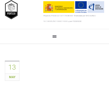
Proyecto PID2022-137170OB-I00- financiado por MICIU/AEI/
10.13039/501100011033 y por FEDER/UE
13
MAY
Ontología 2.0. ESMAS-ES+ v2.0 –
Sistema Taxonómico Integral
para la Clasificación Semántica