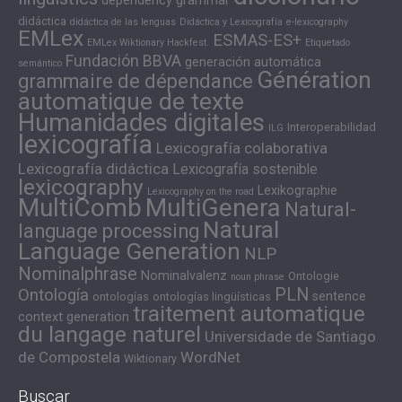
dependency grammar
didáctica
didáctica de las lenguas
Didáctica y Lexicografía
e-lexicography
EMLex
ESMAS-ES+
EMLex Wiktionary Hackfest.
Etiquetado
Fundación BBVA
generación automática
semántico
Génération
grammaire de dépendance
automatique de texte
Humanidades digitales
Interoperabilidad
ILG
lexicografía
Lexicografía colaborativa
Lexicografía didáctica
Lexicografía sostenible
lexicography
Lexikographie
Lexicography on the road
MultiComb
MultiGenera
Natural-
Natural
language processing
Language Generation
NLP
Nominalphrase
Nominalvalenz
Ontologie
noun phrase
PLN
Ontología
sentence
ontologías
ontologías lingüísticas
traitement automatique
context generation
du langage naturel
Universidade de Santiago
de Compostela
WordNet
Wiktionary
Buscar