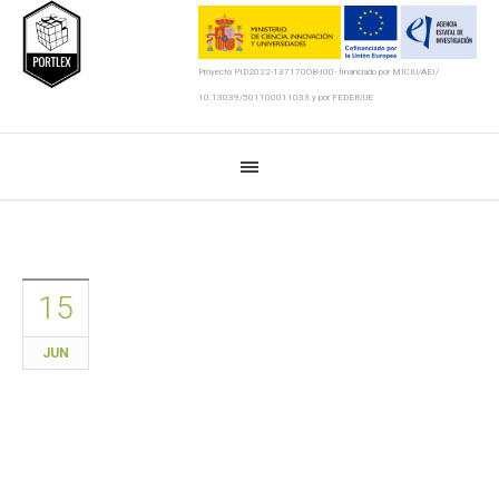
Proyecto PID2022-137170OB-I00- financiado por MICIU/AEI/
10.13039/501100011033 y por FEDER/UE
15
JUN
ESMAS-ES+ presenta en AELex
Cádiz 2026 nuevos avances
sobre lexicografía digital,