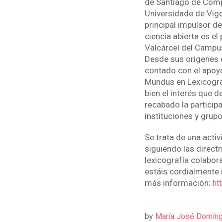
de Santiago de Comp
Universidade de Vigo
principal impulsor de
ciencia abierta es el
Valcárcel del Campu
Desde sus origenes 
contado con el apoy
Mundus en Lexicograf
bien el interés que d
recabado la particip
instituciones y grupo
Se trata de una acti
siguiendo las directr
lexicografía colabora
estáis cordialmente 
más información:
ht
by
María José Domín