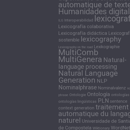
automatique de text
Humanidades digita
lexicogra
Interoperabilidad
ILG
Lexicografía colaborativa
Lexicografía didáctica
Lexicograf
lexicography
sostenible
Lexikographie
Lexicography on the road
MultiComb
MultiGenera
Natural-
language processing
Natural Language
Generation
NLP
Nominalphrase
Nominalvalenz
n
Ontología
Ontologie
ontologías
phrase
PLN
sentence
ontologías lingüísticas
traitement
context generation
automatique du langa
naturel
Universidade de Sant
de Compostela
WordNe
Wiktionary