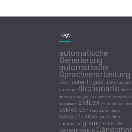
Tags
automatische
Generierung
automatische
Sprachverarbeitung
Computer linguistics
depende
diccionario
grammar
didáct
didáctica de las lenguas
Didáctica y Lexicografía
e
EMLex
lexicography
EMLex Wiktionary Hac
ESMAS-ES+
Etiquetado semántico
Fundación BBVA
generación
grammaire de
automática
Génératio
dépendance