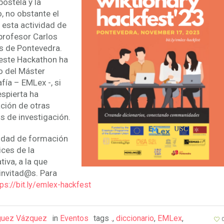
ostela y la
, no obstante el
 esta actividad de
 profesor Carlos
s de Pontevedra.
este Hackathon ha
o del Máster
ía – EMLex -, si
espierta ha
ación de otras
s de investigación.
vidad de formación
ices de la
tiva, a la que
invitad@s. Para
tps://bit.ly/emlex-hackfest
guez Vázquez
in
Eventos
tags
.
,
diccionario
,
EMLex
,