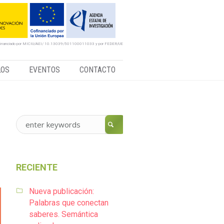
financiado por MICIU/AEI/ 10.13039/501100011033 y por FEDER/UE
LOS
EVENTOS
CONTACTO
RECIENTE
Nueva publicación:
Palabras que conectan
saberes. Semántica