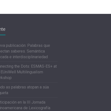
nte
va publicación: Palabras que
ectan saberes. Semántica
icada e interdisciplinariedad
necting the Dots: ESMAS-ES+ at
 EUniWell Multilingualism
rkshop
do as palabras atopan a súa
queta
ticipación en la III Jornada
inoamericana de Lexicografía