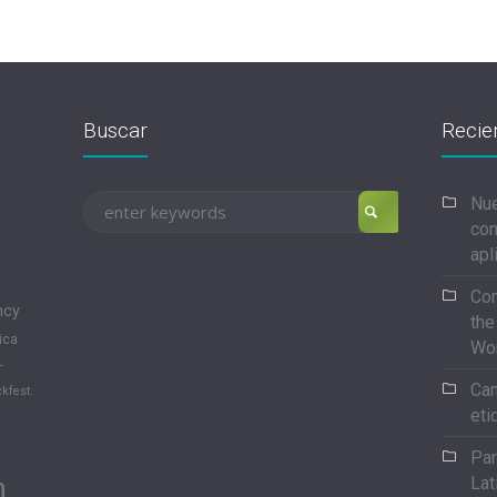
Buscar
Recie
Nue
con
apl
Con
ncy
the
ica
Wo
-
Can
kfest.
eti
Par
n
Lat