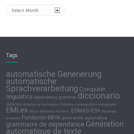
Archivos
Tags
automatische Generierung
automatische
Sprachverarbeitung
Computer
diccionario
linguistics
dependency grammar
didáctica
didáctica de las lenguas
Didáctica y Lexicografía
e-lexicography
EMLex
ESMAS-ES+
EMLex Wiktionary Hackfest.
Etiquetado
Fundación BBVA
generación automática
semántico
Génération
grammaire de dépendance
automatique de texte