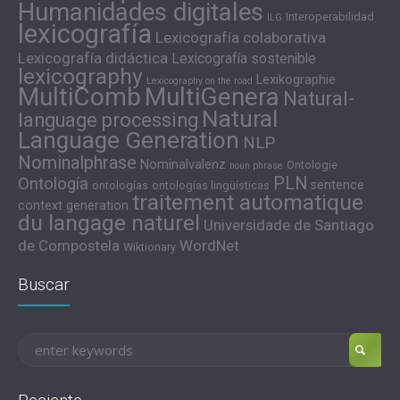
Humanidades digitales
Interoperabilidad
ILG
lexicografía
Lexicografía colaborativa
Lexicografía didáctica
Lexicografía sostenible
lexicography
Lexikographie
Lexicography on the road
MultiComb
MultiGenera
Natural-
Natural
language processing
Language Generation
NLP
Nominalphrase
Nominalvalenz
Ontologie
noun phrase
PLN
Ontología
sentence
ontologías
ontologías lingüísticas
traitement automatique
context generation
du langage naturel
Universidade de Santiago
de Compostela
WordNet
Wiktionary
Buscar