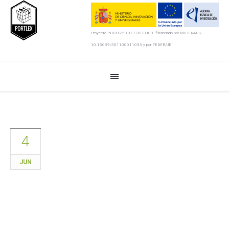
Proyecto PID2022-137170OB-I00- financiado por MICIU/AEI/
10.13039/501100011033 y por FEDER/UE
4
JUN
O equipo de ESMAS-ES+
reunirase na Universidade da
Coruña para avanzar no