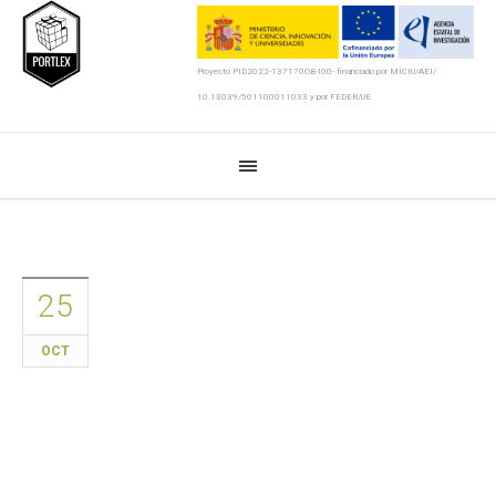
Proyecto PID2022-137170OB-I00- financiado por MICIU/AEI/
10.13039/501100011033 y por FEDER/UE
25
OCT
LeXmart, una herramienta para
lexicógrafos