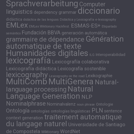
Sprachverarbeitung
Computer
diccionario
linguistics
dependency grammar
didáctica
didáctica de las lenguas
Didáctica y Lexicografía
e-lexicography
EMLex
ESMAS-ES+
EMLex Wiktionary Hackfest.
Etiquetado
Fundación BBVA
generación automática
semántico
Génération
grammaire de dépendance
automatique de texte
Humanidades digitales
Interoperabilidad
ILG
lexicografía
Lexicografía colaborativa
Lexicografía didáctica
Lexicografía sostenible
lexicography
Lexikographie
Lexicography on the road
MultiComb
MultiGenera
Natural-
Natural
language processing
Language Generation
NLP
Nominalphrase
Nominalvalenz
Ontologie
noun phrase
PLN
Ontología
sentence
ontologías
ontologías lingüísticas
traitement automatique
context generation
du langage naturel
Universidade de Santiago
de Compostela
WordNet
Wiktionary