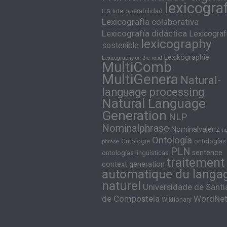
lexicogra
Interoperabilidad
ILG
Lexicografía colaborativa
Lexicografía didáctica
Lexicograf
lexicography
sostenible
Lexikographie
Lexicography on the road
MultiComb
MultiGenera
Natural-
language processing
Natural Language
Generation
NLP
Nominalphrase
Nominalvalenz
n
Ontología
Ontologie
ontologías
phrase
PLN
sentence
ontologías lingüísticas
traitement
context generation
automatique du langa
naturel
Universidade de Sant
de Compostela
WordNe
Wiktionary