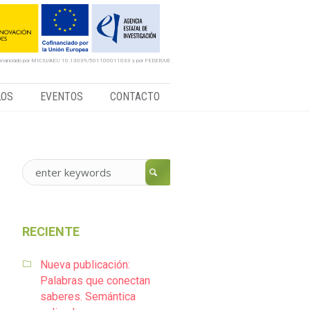
financiado por MICIU/AEI/ 10.13039/501100011033 y por FEDER/UE
LOS
EVENTOS
CONTACTO
RECIENTE
Nueva publicación:
Palabras que conectan
saberes. Semántica