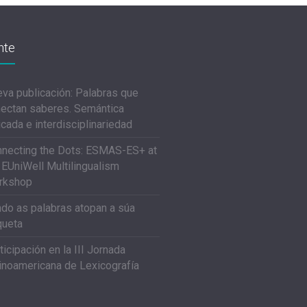
nte
va publicación: Palabras que
ectan saberes. Semántica
icada e interdisciplinariedad
necting the Dots: ESMAS-ES+ at
 EUniWell Multilingualism
rkshop
do as palabras atopan a súa
queta
ticipación en la III Jornada
inoamericana de Lexicografía