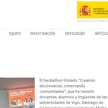
Proyecto PID2022-137170OB-I00- 
EQUIPO
INVESTIGACIÓN
ONTOLOGÍAS
ARTÍCU
da dedicada a la lexicografía
 en la Universidade de Vigo
El hackathon titulado “Creando
diccionarios, conectando
comunidades”, que ha reunido
docentes, alumnos y lingüistas de las
universidades de Vigo, Santiago de