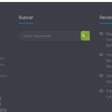
Buscar
Recie
Nue
con
apl
Con
ncy
the
ica
Wo
-
Can
kfest.
eti
Par
n
Lat
e
les