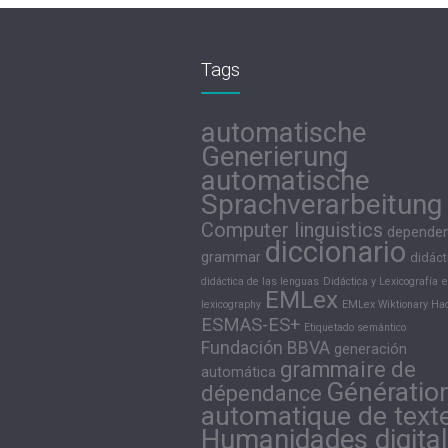
Tags
automatische
Generierung
automatische
Sprachverarbeitung
Computer linguistics
depende
diccionario
grammar
didáct
didáctica de las lenguas
Didáctica y Lexicografía
e
EMLex
lexicography
EMLex Wiktionary Hac
ESMAS-ES+
Etiquetado semántico
Fundación BBVA
generación
grammaire de
automática
Génératio
dépendance
automatique de text
Humanidades digita