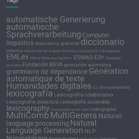
automatische Generierung
automatische
Sprachverarbeitung
Computer
diccionario
linguistics
dependency grammar
didáctica
didáctica de las lenguas
Didáctica y Lexicografía
e-lexicography
EMLex
ESMAS-ES+
EMLex Wiktionary Hackfest.
Etiquetado
Fundación BBVA
generación automática
semántico
Génération
grammaire de dépendance
automatique de texte
Humanidades digitales
Interoperabilidad
ILG
lexicografía
Lexicografía colaborativa
Lexicografía didáctica
Lexicografía sostenible
lexicography
Lexikographie
Lexicography on the road
MultiComb
MultiGenera
Natural-
Natural
language processing
Language Generation
NLP
Nominalphrase
Nominalvalenz
Ontologie