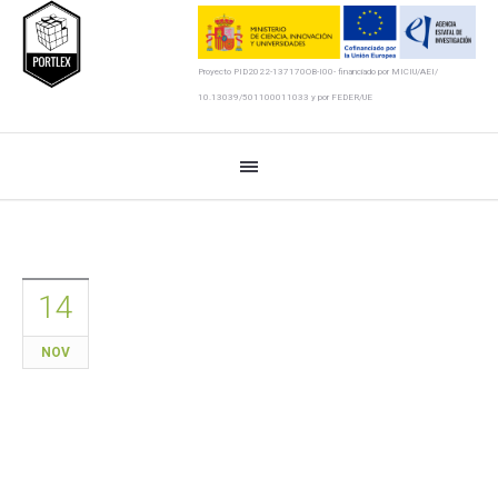
Proyecto PID2022-137170OB-I00- financiado por MICIU/AEI/
10.13039/501100011033 y por FEDER/UE
14
NOV
Conferencia titulada “La
lexicografía didáctica y el uso de
los diccionarios colaborativos en