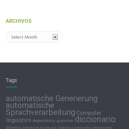
ARCHIVOS
Archivos
Tags
automatische Generierung
automatische
Sprachverarbeitung
Computer
diccionario
linguistics
dependency grammar
didáctica
didáctica de las lenguas
Didáctica y Lexicografía
e-lexicography