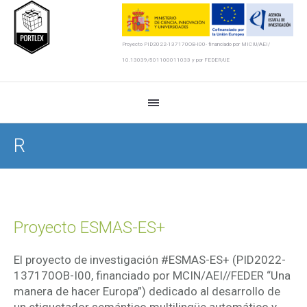
Proyecto PID2022-137170OB-I00- financiado por MICIU/AEI/
10.13039/501100011033 y por FEDER/UE
R
Proyecto ESMAS-ES+
El proyecto de investigación #ESMAS-ES+ (PID2022-
137170OB-I00, financiado por MCIN/AEI//FEDER “Una
manera de hacer Europa”) dedicado al desarrollo de