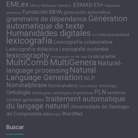
EMLex
ESMAS-ES+
EMLex Wiktionary Hackfest.
Etiquetado
Fundación BBVA
generación automática
semántico
Génération
grammaire de dépendance
automatique de texte
Humanidades digitales
Interoperabilidad
ILG
lexicografía
Lexicografía colaborativa
Lexicografía didáctica
Lexicografía sostenible
lexicography
Lexikographie
Lexicography on the road
MultiComb
MultiGenera
Natural-
Natural
language processing
Language Generation
NLP
Nominalphrase
Nominalvalenz
Ontologie
noun phrase
PLN
Ontología
sentence
ontologías
ontologías lingüísticas
traitement automatique
context generation
du langage naturel
Universidade de Santiago
de Compostela
WordNet
Wiktionary
Buscar