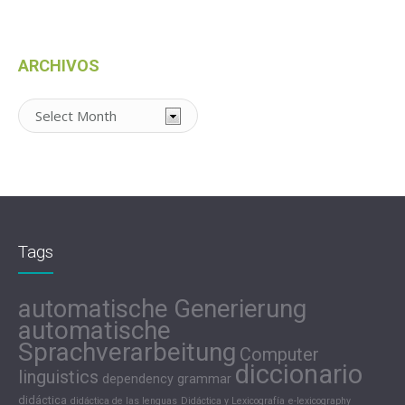
ARCHIVOS
Archivos
Tags
automatische Generierung
automatische
Sprachverarbeitung
Computer
diccionario
linguistics
dependency grammar
didáctica
didáctica de las lenguas
Didáctica y Lexicografía
e-lexicography