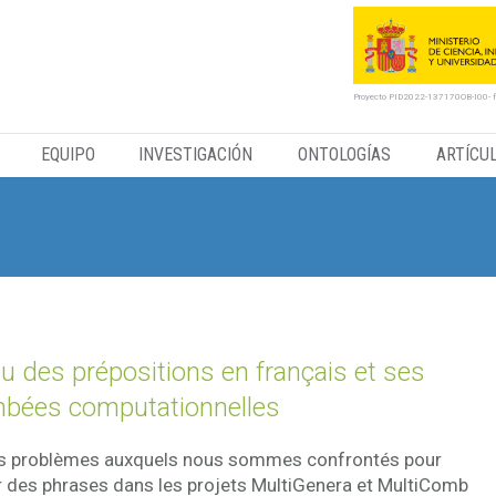
Proyecto PID2022-137170OB-I00- 
EQUIPO
INVESTIGACIÓN
ONTOLOGÍAS
ARTÍCU
eu des prépositions en français et ses
mbées computationnelles
es problèmes auxquels nous sommes confrontés pour
 des phrases dans les projets MultiGenera et MultiComb