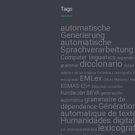
Tags
automatische
Generierung
automatische
Sprachverarbeitung
Computer linguistics
depende
diccionario
grammar
didáct
didáctica de las lenguas
Didáctica y Lexicografía
e
EMLex
lexicography
EMLex Wiktionary Hac
ESMAS-ES+
Etiquetado semántico
Fundación BBVA
generación
grammaire de
automática
Génératio
dépendance
automatique de text
Humanidades digita
lexicogra
Interoperabilidad
ILG