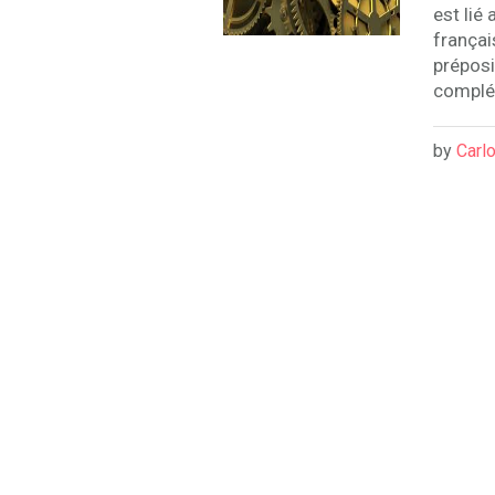
est lié
françai
préposi
complém
by
Carlo