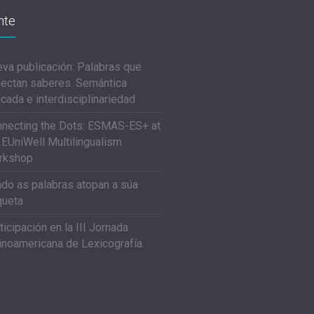
nte
va publicación: Palabras que
ectan saberes. Semántica
icada e interdisciplinariedad
necting the Dots: ESMAS-ES+ at
 EUniWell Multilingualism
rkshop
do as palabras atopan a súa
queta
ticipación en la III Jornada
inoamericana de Lexicografía