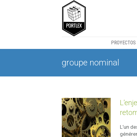
PROYECTOS
groupe nominal
L’enj
reto
L’un d
générer