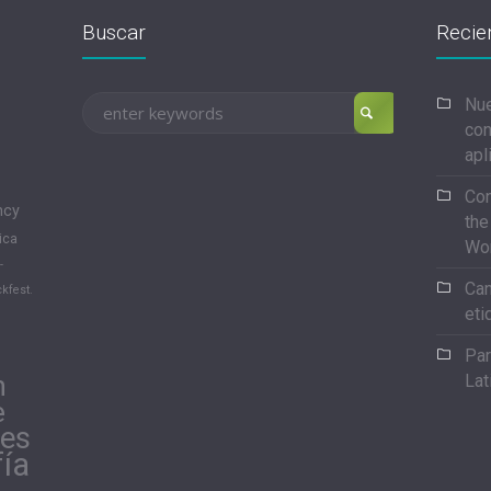
Buscar
Recie
Nue
con
apl
Con
ncy
the
ica
Wo
-
Can
kfest.
eti
Par
n
Lat
e
les
fía