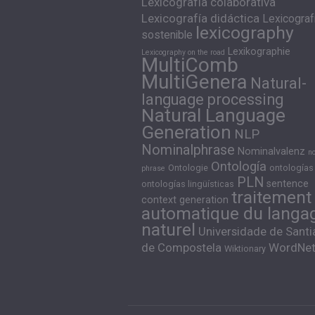
Lexicografía colaborativa
Lexicografía didáctica
Lexicograf
lexicography
sostenible
Lexikographie
Lexicography on the road
MultiComb
MultiGenera
Natural-
language processing
Natural Language
Generation
NLP
Nominalphrase
Nominalvalenz
n
Ontología
Ontologie
ontologías
phrase
PLN
sentence
ontologías lingüísticas
traitement
context generation
automatique du langa
naturel
Universidade de Sant
de Compostela
WordNe
Wiktionary