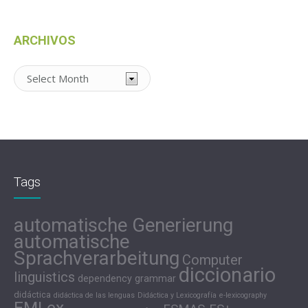
ARCHIVOS
Archivos
Tags
automatische Generierung
automatische
Sprachverarbeitung
Computer
diccionario
linguistics
dependency grammar
didáctica
didáctica de las lenguas
Didáctica y Lexicografía
e-lexicography
EMLex