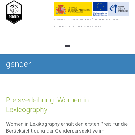
Proyecto PID2022-137170OB-I00- financiado por MICIU/AEI/
10.13039/501100011033 y por FEDER/UE
gender
Preisverleihung: Women in
Lexicography
Women in Lexikography erhält den ersten Preis für die
Berücksichtigung der Genderperspektive im