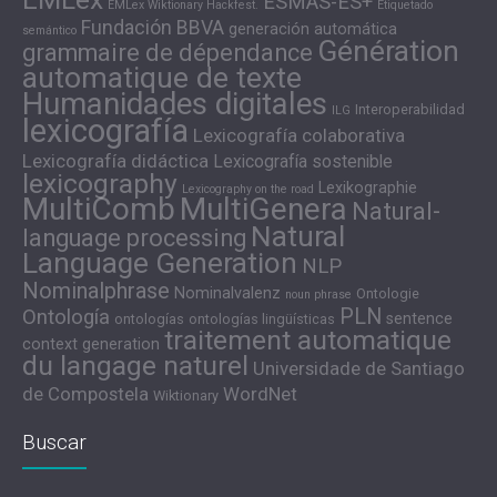
ESMAS-ES+
EMLex Wiktionary Hackfest.
Etiquetado
Fundación BBVA
generación automática
semántico
Génération
grammaire de dépendance
automatique de texte
Humanidades digitales
Interoperabilidad
ILG
lexicografía
Lexicografía colaborativa
Lexicografía didáctica
Lexicografía sostenible
lexicography
Lexikographie
Lexicography on the road
MultiComb
MultiGenera
Natural-
Natural
language processing
Language Generation
NLP
Nominalphrase
Nominalvalenz
Ontologie
noun phrase
PLN
Ontología
sentence
ontologías
ontologías lingüísticas
traitement automatique
context generation
du langage naturel
Universidade de Santiago
de Compostela
WordNet
Wiktionary
Buscar