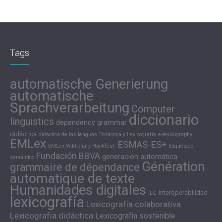
Tags
automatische Generierung
automatische
Sprachverarbeitung
Computer
diccionario
linguistics
dependency grammar
didáctica
didáctica de las lenguas
Didáctica y Lexicografía
e-lexicography
EMLex
ESMAS-ES+
EMLex Wiktionary Hackfest.
Etiquetado
Fundación BBVA
generación automática
semántico
Génération
grammaire de dépendance
automatique de texte
Humanidades digitales
Interoperabilidad
ILG
lexicografía
Lexicografía colaborativa
Lexicografía didáctica
Lexicografía sostenible