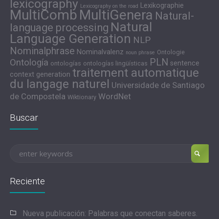
lexicography
Lexikographie
Lexicography on the road
MultiComb
MultiGenera
Natural-
Natural
language processing
Language Generation
NLP
Nominalphrase
Nominalvalenz
Ontologie
noun phrase
PLN
Ontología
sentence
ontologías
ontologías lingüísticas
traitement automatique
context generation
du langage naturel
Universidade de Santiago
de Compostela
WordNet
Wiktionary
Buscar
Reciente
Nueva publicación: Palabras que conectan saberes.