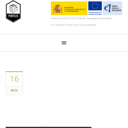
Proyecto PID2022-137170OB-I00- financiado por MICIU/AEI/
10.13039/501100011033 y por FEDER/UE
16
NOV
Viernes 13, ¿y ahora qué? –
Nuevos (antiguos) retos