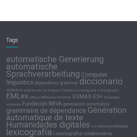
Tags
automatische Generierung
automatische
Sprachverarbeitung
Computer
diccionario
linguistics
dependency grammar
didáctica
didáctica de las lenguas
Didáctica y Lexicografía
e-lexicography
EMLex
ESMAS-ES+
EMLex Wiktionary Hackfest.
Etiquetado
Fundación BBVA
generación automática
semántico
Génération
grammaire de dépendance
automatique de texte
Humanidades digitales
Interoperabilidad
ILG
lexicografía
Lexicografía colaborativa