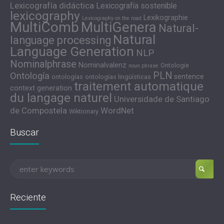
Lexicografía didáctica
Lexicografía sostenible
lexicography
Lexikographie
Lexicography on the road
MultiComb
MultiGenera
Natural-
Natural
language processing
Language Generation
NLP
Nominalphrase
Nominalvalenz
Ontologie
noun phrase
PLN
Ontología
sentence
ontologías
ontologías lingüísticas
traitement automatique
context generation
du langage naturel
Universidade de Santiago
de Compostela
WordNet
Wiktionary
Buscar
Reciente