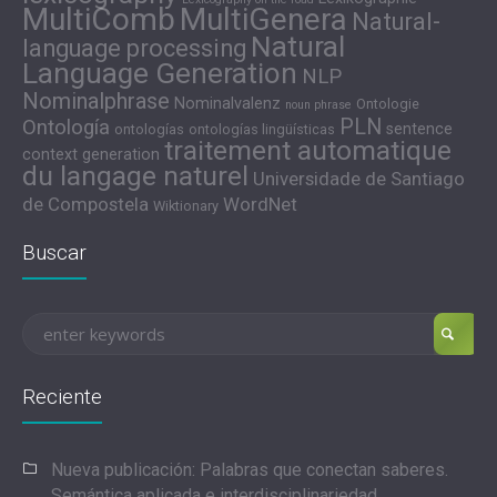
MultiComb
MultiGenera
Natural-
Natural
language processing
Language Generation
NLP
Nominalphrase
Nominalvalenz
Ontologie
noun phrase
PLN
Ontología
sentence
ontologías
ontologías lingüísticas
traitement automatique
context generation
du langage naturel
Universidade de Santiago
de Compostela
WordNet
Wiktionary
Buscar
Reciente
Nueva publicación: Palabras que conectan saberes.
Semántica aplicada e interdisciplinariedad