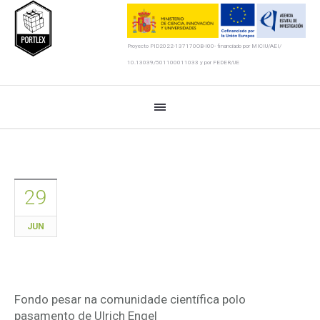
Proyecto PID2022-137170OB-I00- financiado por MICIU/AEI/
10.13039/501100011033 y por FEDER/UE
29
JUN
Ata sempre, Ulrich Engel
Fondo pesar na comunidade científica polo
pasamento de Ulrich Engel