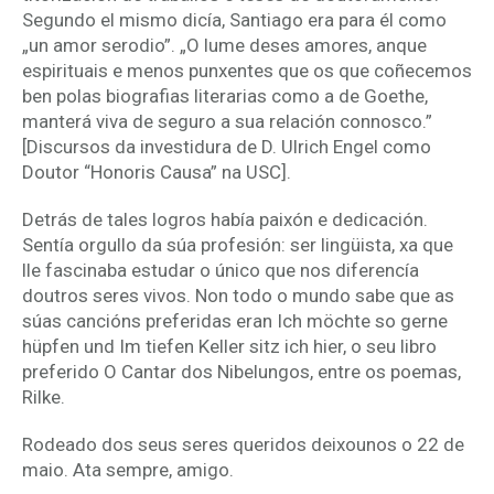
Segundo el mismo dicía, Santiago era para él como
„un amor serodio”. „O lume deses amores, anque
espirituais e menos punxentes que os que coñecemos
ben polas biografias literarias como a de Goethe,
manterá viva de seguro a sua relación connosco.”
[Discursos da investidura de D. Ulrich Engel como
Doutor “Honoris Causa” na USC].
Detrás de tales logros había paixón e dedicación.
Sentía orgullo da súa profesión: ser lingüista, xa que
lle fascinaba estudar o único que nos diferencía
doutros seres vivos. Non todo o mundo sabe que as
súas cancións preferidas eran Ich möchte so gerne
hüpfen und Im tiefen Keller sitz ich hier, o seu libro
preferido O Cantar dos Nibelungos, entre os poemas,
Rilke.
Rodeado dos seus seres queridos deixounos o 22 de
maio. Ata sempre, amigo.