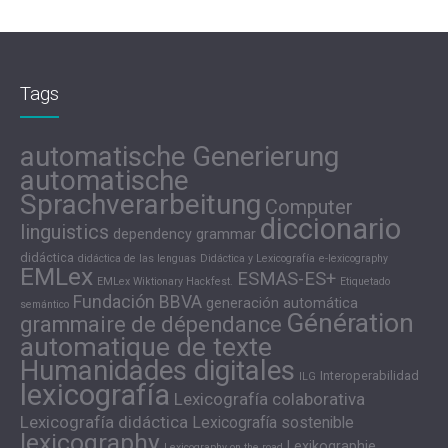
Tags
automatische Generierung
automatische
Sprachverarbeitung
Computer
diccionario
linguistics
dependency grammar
didáctica
didáctica de las lenguas
Didáctica y Lexicografía
e-lexicography
EMLex
ESMAS-ES+
EMLex Wiktionary Hackfest.
Etiquetado
Fundación BBVA
generación automática
semántico
Génération
grammaire de dépendance
automatique de texte
Humanidades digitales
Interoperabilidad
ILG
lexicografía
Lexicografía colaborativa
Lexicografía didáctica
Lexicografía sostenible
lexicography
Lexikographie
Lexicography on the road