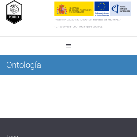
Proyecto PID2022-137170OB-I00- financiado por MICIU/AEI/
10.13039/501100011033 y por FEDER/UE
Ontología
Tags