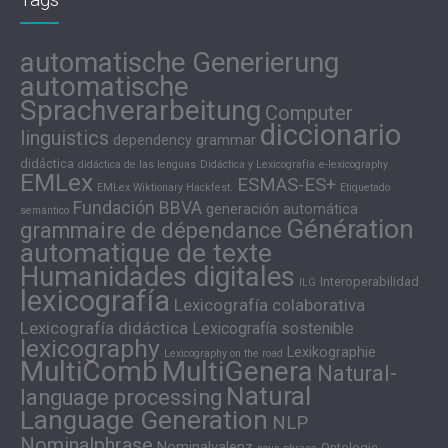
automatische Generierung
automatische
Sprachverarbeitung
Computer
diccionario
linguistics
dependency grammar
didáctica
didáctica de las lenguas
Didáctica y Lexicografía
e-lexicography
EMLex
ESMAS-ES+
EMLex Wiktionary Hackfest.
Etiquetado
Fundación BBVA
generación automática
semántico
Génération
grammaire de dépendance
automatique de texte
Humanidades digitales
Interoperabilidad
ILG
lexicografía
Lexicografía colaborativa
Lexicografía didáctica
Lexicografía sostenible
lexicography
Lexikographie
Lexicography on the road
MultiComb
MultiGenera
Natural-
Natural
language processing
Language Generation
NLP
Nominalphrase
Nominalvalenz
Ontologie