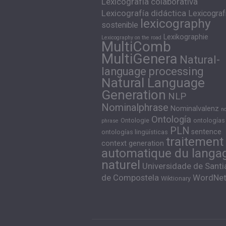
Lexicografía colaborativa
Lexicografía didáctica
Lexicograf
lexicography
sostenible
Lexikographie
Lexicography on the road
MultiComb
MultiGenera
Natural-
language processing
Natural Language
Generation
NLP
Nominalphrase
Nominalvalenz
n
Ontología
Ontologie
ontologías
phrase
PLN
sentence
ontologías lingüísticas
traitement
context generation
automatique du langa
naturel
Universidade de Sant
de Compostela
WordNe
Wiktionary