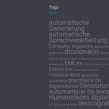
Tags
automatische
Generierung
automatische
Sprachverarbeitung
Computer linguistics
depende
diccionario
grammar
didáct
didáctica de las lenguas
Didáctica y Lexicografía
e
EMLex
lexicography
EMLex Wiktionary Hac
ESMAS-ES+
Etiquetado semántico
Fundación BBVA
generación
grammaire de
automática
Génératio
dépendance
automatique de text
Humanidades digita
lexicogra
Interoperabilidad
ILG