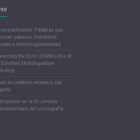
nte
va publicación: Palabras que
ectan saberes. Semántica
icada e interdisciplinariedad
necting the Dots: ESMAS-ES+ at
 EUniWell Multilingualism
rkshop
do as palabras atopan a súa
queta
ticipación en la III Jornada
inoamericana de Lexicografía