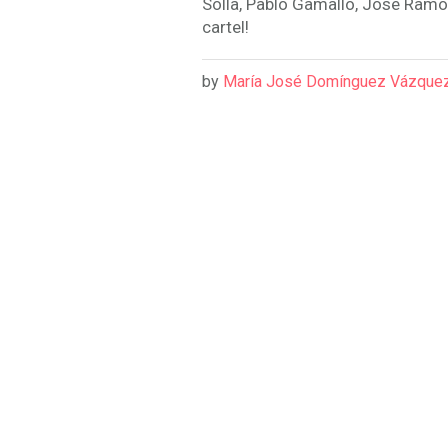
Solla, Pablo Gamallo, José Ramom
cartel!
by
María José Domínguez Vázque