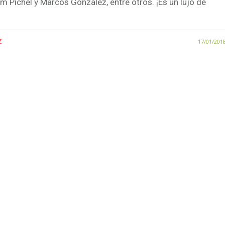
 Pichel y Marcos González, entre otros. ¡Es un lujo de
z
17/01/201