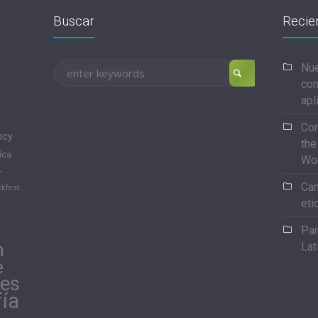
Buscar
Recie
Nue
con
apl
Con
ncy
the
ica
Wo
-
Can
kfest.
eti
Par
n
Lat
e
les
fía