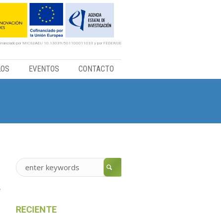
financiado por MICIU/AEI/ 10.13039/501100011033 y por FEDER/UE
LOS
EVENTOS
CONTACTO
e
RECIENTE
l