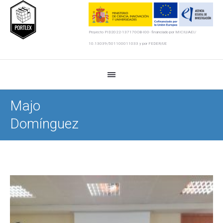
Proyecto PID2022-137170OB-I00- financiado por MICIU/AEI/
10.13039/501100011033 y por FEDER/UE
Majo
Domínguez