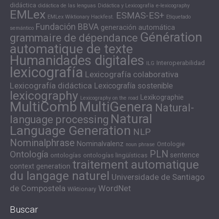
didáctica
didáctica de las lenguas
Didáctica y Lexicografía
e-lexicography
EMLex
ESMAS-ES+
EMLex Wiktionary Hackfest.
Etiquetado
Fundación BBVA
generación automática
semántico
Génération
grammaire de dépendance
automatique de texte
Humanidades digitales
Interoperabilidad
ILG
lexicografía
Lexicografía colaborativa
Lexicografía didáctica
Lexicografía sostenible
lexicography
Lexikographie
Lexicography on the road
MultiComb
MultiGenera
Natural-
Natural
language processing
Language Generation
NLP
Nominalphrase
Nominalvalenz
Ontologie
noun phrase
PLN
Ontología
sentence
ontologías
ontologías lingüísticas
traitement automatique
context generation
du langage naturel
Universidade de Santiago
de Compostela
WordNet
Wiktionary
Buscar