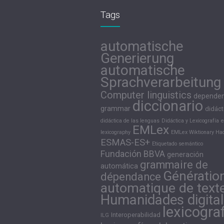
Tags
automatische
Generierung
automatische
Sprachverarbeitung
Computer linguistics
depende
diccionario
grammar
didáct
didáctica de las lenguas
Didáctica y Lexicografía
e
EMLex
lexicography
EMLex Wiktionary Hac
ESMAS-ES+
Etiquetado semántico
Fundación BBVA
generación
grammaire de
automática
Génératio
dépendance
automatique de text
Humanidades digita
lexicogra
Interoperabilidad
ILG