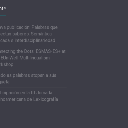
nte
va publicación: Palabras que
ectan saberes. Semántica
icada e interdisciplinariedad
necting the Dots: ESMAS-ES+ at
 EUniWell Multilingualism
rkshop
do as palabras atopan a súa
queta
ticipación en la III Jornada
inoamericana de Lexicografía