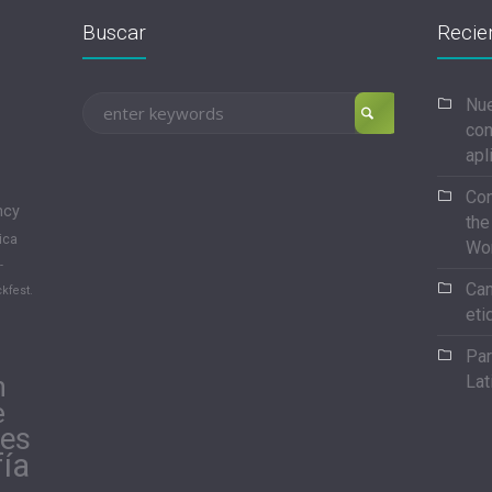
Buscar
Recie
Nue
con
apl
Con
ncy
the
ica
Wo
-
Can
kfest.
eti
Par
n
Lat
e
les
fía