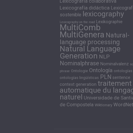
Lexicografía colaborativa
Lexicografía didáctica
Lexicograf
lexicography
sostenible
Lexikographie
Lexicography on the road
MultiComb
MultiGenera
Natural-
language processing
Natural Language
Generation
NLP
Nominalphrase
Nominalvalenz
n
Ontología
Ontologie
ontologías
phrase
PLN
sentence
ontologías lingüísticas
traitement
context generation
automatique du langa
naturel
Universidade de Sant
de Compostela
WordNe
Wiktionary